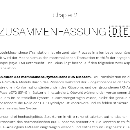
Chapter 2
ZUSAMMENFASSUNG 🇩
oteinbiosynthese (Translation) ist ein zentraler Prozess in allen Lebensdomäne
eit wird der Mechanismus der mammalischen Translation mithilfe der kryogen
opie (cryo-EM) untersucht. Der Fokus liegt hierbei auf den folgenden zwei As
nslation:
ion durch das mammalische, zytosolische 80S Ribosom.
Die Translokation ist d
A2•mRNA Moduls durch das Ribosom während der Elongationsphase der Prot
ngreichen Konformationsänderungen des Ribosoms und der gebundenen tRNAs a
Pase eEF2 (EF-G in Bakterien) katalysiert. Obwohl während der vergangenen Ja
or allem im bakteriellen System, zusammengetragen wurde, bleibt der genau
besondere die Rolle der GTP-Hydrolyse ist kontrovers und es fehlen strukturel
m mammalischen System.
erden drei hochaufgelöste Strukturen in vitro rekonstituierter, authentischer
termediate des mammalischen 80S Ribosoms präsentiert. Sie konnten mithilfe
 GTP-Analogons GMPPNP eingefangen werden und enthalten im Gegensatz zu ä