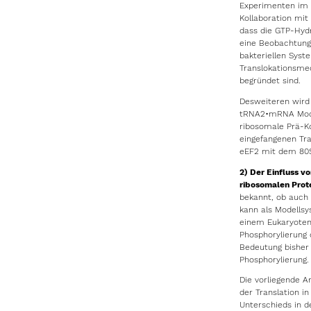
Experimenten im 
Kollaboration mit
dass die GTP-Hydr
eine Beobachtung,
bakteriellen Syst
Translokationsmec
begründet sind.
Desweiteren wird
tRNA2•mRNA Modul
ribosomale Prä-K
eingefangenen Tra
eEF2 mit dem 80
2) Der Einfluss v
ribosomalen Prote
bekannt, ob auch 
kann als Modellsy
einem Eukaryoten-
Phosphorylierung 
Bedeutung bisher
Phosphorylierung.
Die vorliegende A
der Translation i
Unterschieds in d