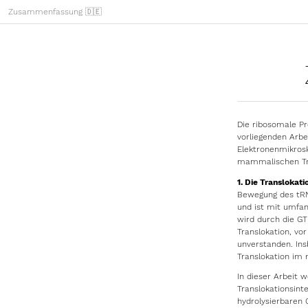
Zusammenfassung 🇩🇪
Die ribosomale Pr
vorliegenden Arb
Elektronenmikrosk
mammalischen Tra
1. Die Translokat
Bewegung des tRN
und ist mit umfa
wird durch die GT
Translokation, v
unverstanden. Ins
Translokation i
In dieser Arbeit w
Translokationsin
hydrolysierbaren