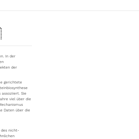

n. In der
en
pekten der
ie gerichtete
einbiosynthese
ssoziiert. Sie
hre viel über die
e Mechanismus
le Daten über die
 des nicht-
hnlichen