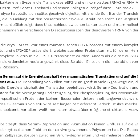
bakteriellen System die Translokase eEF2 und ein komplettes tRNA2•mRNA Mo
 Herrn Prof. Scott Blanchard und seinen Kollegen durchgeführte Einzelmolekül
olyse hauptsächlich späte, geschwindigkeitslimitierende Schritte der Translok
 die in Einklang mit den präsentierten cryo-EM Strukturen steht. Der Verglei
em schließlich zeigt, dass Unterschiede zwischen bakteriellen und mammalisc
hanismen in verschiedenen Dissoziationsraten der deacylierten tRNA von der
 die cryo-EM Struktur eines mammalischen 80S Ribosoms mit einem komple
 und eEF2•GDP präsentiert, welche aus einer Probe stammt, für deren Hers
omplexe in vitro mit eEF2•GTP transloziert wurden. Anders als die mit eEF2
nslokationsintermediate gewährt diese Struktur Einblick in die Interaktion v
S Ribosom.
on Serum auf die Energielanschaft der mammalischen Translation und auf die 
ins eS6.
Die Behandlung von Zellen mit Serum greift in viele Signalwege ein, d
die Energielandschaft der Translation beeinflusst wird. Serum-Deprivation un
stem für die Verringerung und Steigerung der Phosphorylierung des ribosomale
spezifischen Protein der kleinen ribosomalen Untereinheit, angewendet werd
des C-Terminus von eS6 wird seit langer Zeit erforscht, jedoch ist ihre mecha
 unbekannt. Vor allem weiß man kaum etwas über mögliche strukturelle Ausw
rbeit zeigt, dass Serum-Deprivation und -Stimulation keinen Einfluss auf die E
n der zytosolischen Fraktion der ex vivo gewonnenen Polysomen hat. Die Beob
en Zelllysatausbeuten zwischen Serum-deprivierten und -stimulierten Zellen f