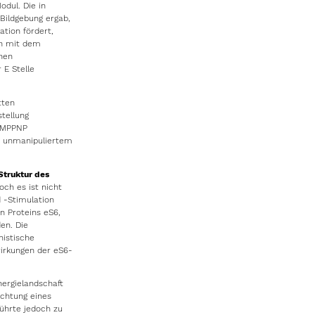
dul. Die in
-Bildgebung ergab,
ation fördert,
ch mit dem
hen
 E Stelle
tten
tellung
•GMPPNP
on unmanipuliertem
Struktur des
och es ist nicht
d -Stimulation
n Proteins eS6,
en. Die
nistische
irkungen der eS6-
nergielandschaft
achtung eines
ührte jedoch zu